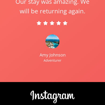
Our stay was amazing. We
will be returning again.
Amy Johnson
Adventurer