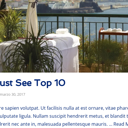
ust See Top 10
marzo 30, 2017
 sapien volutpat. Ut facilisis nulla at est ornare, vitae phar
ulputate ligula. Nullam suscipit hendrerit metus, et blandit
erit nec ante in, malesuada pellentesque mauris. …
Read 