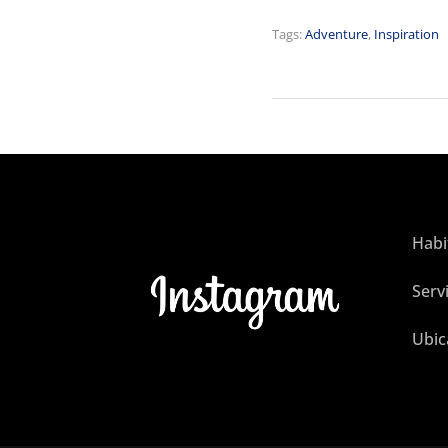
Tags:
Adventure
,
Inspiration
Habi
Serv
Ubic