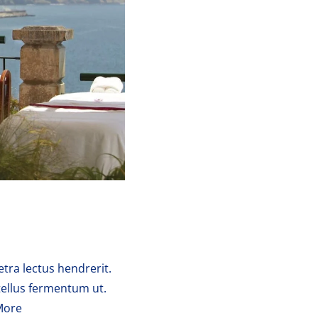
etra lectus hendrerit.
 tellus fermentum ut.
More